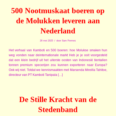
500 Nootmuskaat boeren op
de Molukken leveren aan
Nederland
/
26 mei 2025
door
Sam Pormes
Het verhaal van Kamboti en 500 boeren: hoe Molukse smaken hun
weg vonden naar deinternationale markt Heb je je ooit voorgesteld
dat een klein bedrijf uit het uiterste oosten van Indonesië tientallen
tonnen premium specerijen zou kunnen exporteren naar Europa?
Ook wij niet. Totdat we kennismaakten met Marsenda Mireilla Tahitoe,
directeur van PT Kamboti Tanipala […]
De Stille Kracht van de
Stedenband