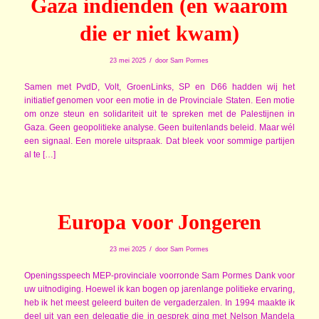
Gaza indienden (en waarom
die er niet kwam)
/
23 mei 2025
door
Sam Pormes
Samen met PvdD, Volt, GroenLinks, SP en D66 hadden wij het
initiatief genomen voor een motie in de Provinciale Staten. Een motie
om onze steun en solidariteit uit te spreken met de Palestijnen in
Gaza. Geen geopolitieke analyse. Geen buitenlands beleid. Maar wél
een signaal. Een morele uitspraak. Dat bleek voor sommige partijen
al te […]
Europa voor Jongeren
/
23 mei 2025
door
Sam Pormes
Openingsspeech MEP-provinciale voorronde Sam Pormes Dank voor
uw uitnodiging. Hoewel ik kan bogen op jarenlange politieke ervaring,
heb ik het meest geleerd buiten de vergaderzalen. In 1994 maakte ik
deel uit van een delegatie die in gesprek ging met Nelson Mandela