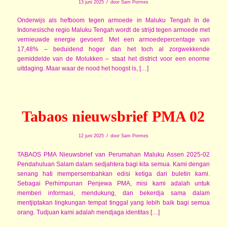
/
13 juni 2025
door
Sam Pormes
Onderwijs als hefboom tegen armoede in Maluku Tengah In de
Indonesische regio Maluku Tengah wordt de strijd tegen armoede met
vernieuwde energie gevoerd. Met een armoedepercentage van
17,48% – beduidend hoger dan het toch al zorgwekkende
gemiddelde van de Molukken – staat het district voor een enorme
uitdaging. Maar waar de nood het hoogst is, […]
Tabaos nieuwsbrief PMA 02
/
12 juni 2025
door
Sam Pormes
TABAOS PMA Nieuwsbrief van Perumahan Maluku Assen 2025-02
Pendahuluan Salam dalam sedjahtera bagi kita semua. Kami dengan
senang hati mempersembahkan edisi ketiga dari buletin kami.
Sebagai Perhimpunan Penjewa PMA, misi kami adalah untuk
memberi informasi, mendukung, dan bekerdja sama dalam
mentjiptakan lingkungan tempat tinggal yang lebih baik bagi semua
orang. Tudjuan kami adalah mendjaga identitas […]