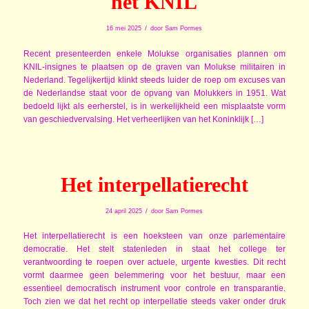
het KNIL
/
16 mei 2025
door
Sam Pormes
Recent presenteerden enkele Molukse organisaties plannen om
KNIL-insignes te plaatsen op de graven van Molukse militairen in
Nederland. Tegelijkertijd klinkt steeds luider de roep om excuses van
de Nederlandse staat voor de opvang van Molukkers in 1951. Wat
bedoeld lijkt als eerherstel, is in werkelijkheid een misplaatste vorm
van geschiedvervalsing. Het verheerlijken van het Koninklijk […]
Het interpellatierecht
/
24 april 2025
door
Sam Pormes
Het interpellatierecht is een hoeksteen van onze parlementaire
democratie. Het stelt statenleden in staat het college ter
verantwoording te roepen over actuele, urgente kwesties. Dit recht
vormt daarmee geen belemmering voor het bestuur, maar een
essentieel democratisch instrument voor controle en transparantie.
Toch zien we dat het recht op interpellatie steeds vaker onder druk