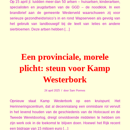
Op 15 april jl. luidden meer dan 50 artsen – huisartsen, kinderartsen,
specialisten en jeugdartsen van de GGD – de noodklok. In een
brandbrief aan de gemeente Westerveld waarschuwen zij voor
serieuze gezondheidsrisico’s in en rond Wapserveen als gevolg van
het gebruik van landbouwgif bij de teelt van lelies en andere
sierbloemen. Deze artsen hebben […]
Een provinciale, morele
plicht: steun voor Kamp
Westerbork
/
24 april 2025
door
Sam Pormes
Opnieuw staat Kamp Westerbork op een kruispunt. Het
Herinneringscentrum, dat al decennialang een onmisbare rol vervult
in het levend houden van de geschiedenis van de Holocaust en de
Tweede Wereldoorlog, dreigt onvoldoende middelen te hebben om
zijn werk ook in de toekomst te blijven doen. Hoewel het Rijk recent
een bijdrage van 15 miljoen euro […]