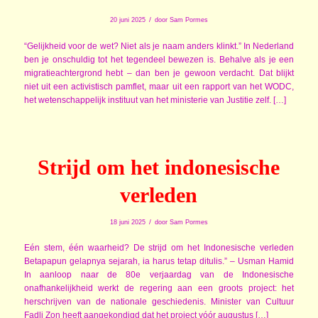
/
20 juni 2025
door
Sam Pormes
“Gelijkheid voor de wet? Niet als je naam anders klinkt.” In Nederland
ben je onschuldig tot het tegendeel bewezen is. Behalve als je een
migratieachtergrond hebt – dan ben je gewoon verdacht. Dat blijkt
niet uit een activistisch pamflet, maar uit een rapport van het WODC,
het wetenschappelijk instituut van het ministerie van Justitie zelf. […]
Strijd om het indonesische
verleden
/
18 juni 2025
door
Sam Pormes
Eén stem, één waarheid? De strijd om het Indonesische verleden
Betapapun gelapnya sejarah, ia harus tetap ditulis.” – Usman Hamid
In aanloop naar de 80e verjaardag van de Indonesische
onafhankelijkheid werkt de regering aan een groots project: het
herschrijven van de nationale geschiedenis. Minister van Cultuur
Fadli Zon heeft aangekondigd dat het project vóór augustus […]