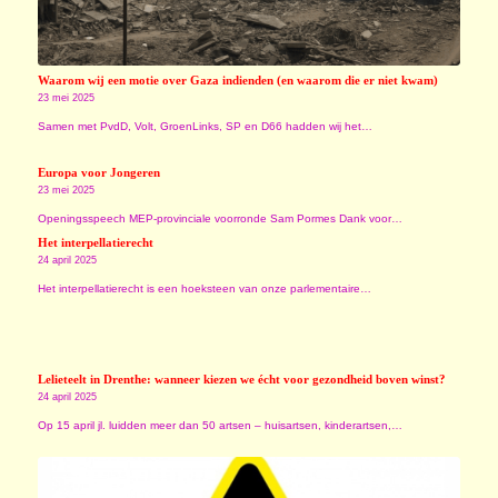
Waarom wij een motie over Gaza indienden (en waarom die er niet kwam)
23 mei 2025
Samen met PvdD, Volt, GroenLinks, SP en D66 hadden wij het…
Europa voor Jongeren
23 mei 2025
Openingsspeech MEP-provinciale voorronde Sam Pormes Dank voor…
Het interpellatierecht
24 april 2025
Het interpellatierecht is een hoeksteen van onze parlementaire…
Lelieteelt in Drenthe: wanneer kiezen we écht voor gezondheid boven winst?
24 april 2025
Op 15 april jl. luidden meer dan 50 artsen – huisartsen, kinderartsen,…