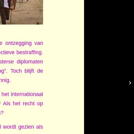
e ontzegging van
tieve bestraffing.
sterse diplomaten
g”. Toch blijft de
nnig.
het internationaal
 Als het recht op
n?
d wordt gezien als