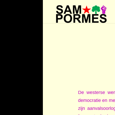
De westerse were
democratie en me
zijn aanvalsoorl