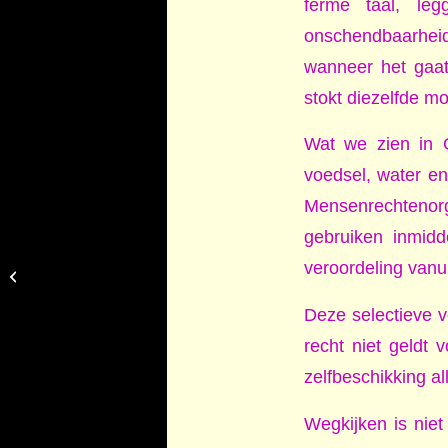
ferme taal, le
onschendbaarhei
wanneer het gaat
stokt diezelfde m
Wat we zien in 
voedsel, water en
Mensenrechtenorg
gebruiken inmidde
Lelieteelt in Drenthe:
veroordeling vanu
wanneer kiezen we écht
voor gezondheid boven
winst?
Deze selectieve v
recht niet geldt
zelfbeschikking a
Wegkijken is niet