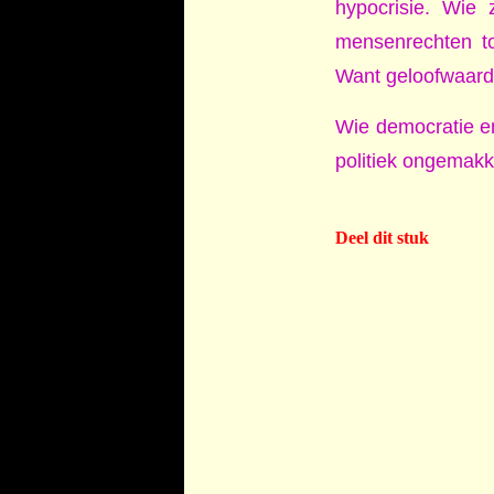
hypocrisie. Wie 
mensenrechten tot
Want geloofwaardi
Wie democratie e
politiek ongemakke
Deel dit stuk