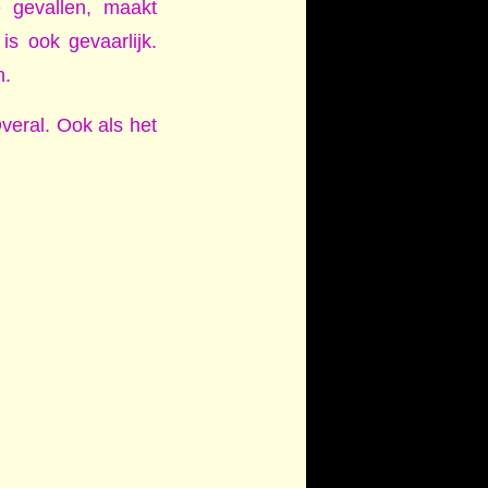
e gevallen, maakt
is ook gevaarlijk.
n.
eral. Ook als het