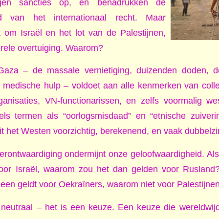
ggen sancties op, en benadrukken de
d van het internationaal recht. Maar
 om Israël en het lot van de Palestijnen,
orele overtuiging. Waarom?
Gaza – de massale vernietiging, duizenden doden, d
 medische hulp – voldoet aan alle kenmerken van collec
anisaties, VN-functionarissen, en zelfs voormalig we
ls termen als “oorlogsmisdaad” en “etnische zuiverin
it het Westen voorzichtig, berekenend, en vaak dubbelzi
erontwaardiging ondermijnt onze geloofwaardigheid. Als 
 voor Israël, waarom zou het dan gelden voor Rusland?
lleen geldt voor Oekraïners, waarom niet voor Palestijne
 neutraal – het is een keuze. Een keuze die wereldwij