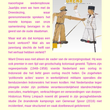
naoorlogse wederopbouw.
Jaarlijks eren we hem met de
Dreeslezing, waar
gerenommeerde sprekers het
morele kompas van onze
samenleving bevragen in de
geest van de oude staatsman.
Maar wat als dat kompas een
barst vertoont? Wat als we
jarenlang slechts de helft van
het verhaal hebben verteld?
Want Drees was niet alleen de vader van de verzorgingsstaat. Hij was
ook premier in een tijd van grootschalig koloniaal geweld. Tijdens zijn
regeerperiode (1948–1958) voerde Nederland een oorlog in
Indonesië die het liefst geen oorlog mocht heten. De zogeheten
‘politionele acties’ waren in werkelijkheid militaire operaties die
tienduizenden Indonesiërs het leven kostten. Het Nederlandse leger
pleegde onder zijn politieke verantwoordelijkheid standrechtelijke
executies, martelingen, verkrachtingen en verwoestingen van dorpen.
Historicus Rémy Limpach noemt dit geweld in zijn gezaghebbende
studie
De brandende kampongs van Generaal Spoor
(2016) niet
incidenteel, maar structureel en vaak doelbewust getolereerd.