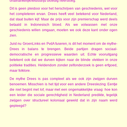
onafhankelijkheidsstrijd bloedig neersloeg.
Dit is geen pleidooi voor het herschrijven van geschiedenis, wel voor
het completeren ervan. Drees heeft veel betekend voor Nederland,
dat staat buiten kijf. Maar de prijs voor zijn premierschap werd deels
betaald in Indonesisch bloed. Als we volwassen met onze
geschiedenis willen omgaan, moeten we ook deze kant onder ogen
zien.
Juist nu GroenLinks en PvdA fuseren, is dit het moment om de mythe-
Drees in balans te brengen. Beide partijen dragen sociaal-
democratische en progressieve waarden uit. Echte vooruitgang
betekent ook dat we durven kijken naar de blinde vlekken in onze
politieke tradities. Heldendom zonder zelfonderzoek is geen erfgoed,
maar folklore.
De mythe Drees is pas compleet als we ook zijn zwijgen durven
benoemen. Misschien is het tijd voor een andere Dreeslezing. Eentje
die niet begint met lof, maar met een ongemakkelijke vraag: hoe kon
een leider die sociale gerechtigheid in Nederland predikte, tegelijk
zwijgen over structureel koloniaal geweld dat in zijn naam werd
gepleegd?