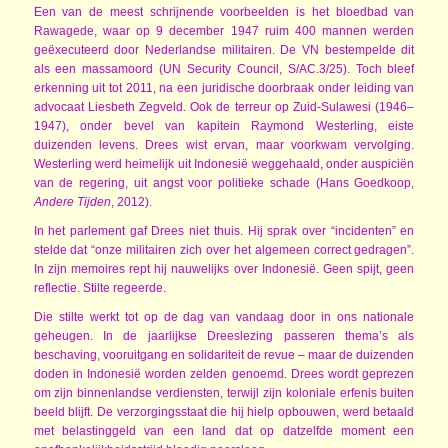
Een van de meest schrijnende voorbeelden is het bloedbad van
Rawagede, waar op 9 december 1947 ruim 400 mannen werden
geëxecuteerd door Nederlandse militairen. De VN bestempelde dit
als een massamoord (UN Security Council, S/AC.3/25). Toch bleef
erkenning uit tot 2011, na een juridische doorbraak onder leiding van
advocaat Liesbeth Zegveld. Ook de terreur op Zuid-Sulawesi (1946–
1947), onder bevel van kapitein Raymond Westerling, eiste
duizenden levens. Drees wist ervan, maar voorkwam vervolging.
Westerling werd heimelijk uit Indonesië weggehaald, onder auspiciën
van de regering, uit angst voor politieke schade (Hans Goedkoop,
Andere Tijden
, 2012).
In het parlement gaf Drees niet thuis. Hij sprak over “incidenten” en
stelde dat “onze militairen zich over het algemeen correct gedragen”.
In zijn memoires rept hij nauwelijks over Indonesië. Geen spijt, geen
reflectie. Stilte regeerde.
Die stilte werkt tot op de dag van vandaag door in ons nationale
geheugen. In de jaarlijkse Dreeslezing passeren thema’s als
beschaving, vooruitgang en solidariteit de revue – maar de duizenden
doden in Indonesië worden zelden genoemd. Drees wordt geprezen
om zijn binnenlandse verdiensten, terwijl zijn koloniale erfenis buiten
beeld blijft. De verzorgingsstaat die hij hielp opbouwen, werd betaald
met belastinggeld van een land dat op datzelfde moment een