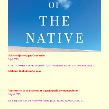
Schriftelijke vragen Coevorden
5 juli 2025
LIJSTPORMES Aan de voorzitter van Provinciale Staten van Drenthe Mevr.…
Molukse Wijk Assen 60 jaar
Vertrouwen in de rechtsstaat is geen speelbal van populisten
26 juni 2025
De uitspraak van de Raad van State (ECLI:NL:RVS:2025:1428, 2…