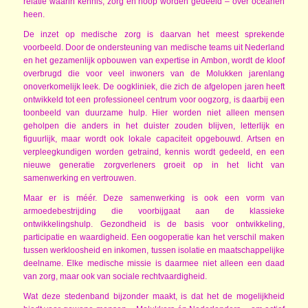
relatie waarin kennis, zorg en hoop worden gedeeld – over oceanen
heen.
De inzet op medische zorg is daarvan het meest sprekende
voorbeeld. Door de ondersteuning van medische teams uit Nederland
en het gezamenlijk opbouwen van expertise in Ambon, wordt de kloof
overbrugd die voor veel inwoners van de Molukken jarenlang
onoverkomelijk leek. De oogkliniek, die zich de afgelopen jaren heeft
ontwikkeld tot een professioneel centrum voor oogzorg, is daarbij een
toonbeeld van duurzame hulp. Hier worden niet alleen mensen
geholpen die anders in het duister zouden blijven, letterlijk en
figuurlijk, maar wordt ook lokale capaciteit opgebouwd. Artsen en
verpleegkundigen worden getraind, kennis wordt gedeeld, en een
nieuwe generatie zorgverleners groeit op in het licht van
samenwerking en vertrouwen.
Maar er is méér. Deze samenwerking is ook een vorm van
armoedebestrijding die voorbijgaat aan de klassieke
ontwikkelingshulp. Gezondheid is de basis voor ontwikkeling,
participatie en waardigheid. Een oogoperatie kan het verschil maken
tussen werkloosheid en inkomen, tussen isolatie en maatschappelijke
deelname. Elke medische missie is daarmee niet alleen een daad
van zorg, maar ook van sociale rechtvaardigheid.
Wat deze stedenband bijzonder maakt, is dat het de mogelijkheid