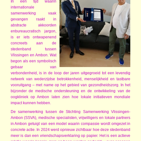
In een tijd waarin
internationale
samenwerking vaak
gevangen raakt in
abstracte akkoorden
enbureaucratisch jargon,
is er iets ontwapenend
concreets aan de
stedenband tussen
Vlissingen en Ambon. Wat
begon als een symbolisch
gebaar van
verbondenheid, is in de loop der jaren uitgegroeid tot een levendig
netwerk van wederzijdse betrokkenheid, menselijkheid en tastbare
vooruitgang – met name op het gebied van gezondheidszorg. In het
bijzonder de medische ondersteuning en de ontwikkeling van de
oogkliniek op Ambon laten zien hoe lokale initiatieven mondiale
impact kunnen hebben.
De samenwerking tussen de Stichting Samenwerking Vlissingen-
Ambon (SSVA), medische specialisten, vrijwilligers en lokale partners
in Ambon getuigt van een model waarin compassie wordt omgezet in
concrete actie. In 2024 werd opnieuw zichtbaar hoe deze stedenband
meer is dan een vriendschapsverklaring op papier. Het is een actieve