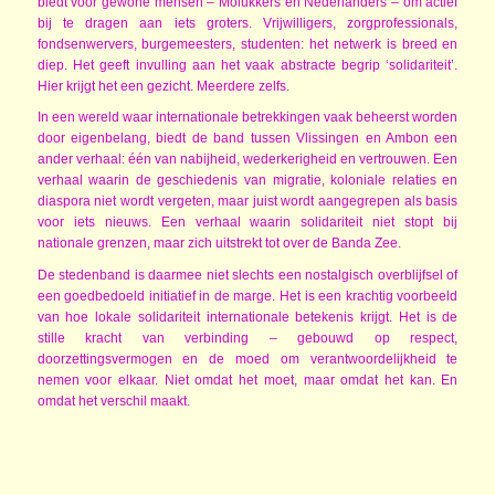
biedt voor gewone mensen – Molukkers én Nederlanders – om actief
bij te dragen aan iets groters. Vrijwilligers, zorgprofessionals,
fondsenwervers, burgemeesters, studenten: het netwerk is breed en
diep. Het geeft invulling aan het vaak abstracte begrip ‘solidariteit’.
Hier krijgt het een gezicht. Meerdere zelfs.
In een wereld waar internationale betrekkingen vaak beheerst worden
door eigenbelang, biedt de band tussen Vlissingen en Ambon een
ander verhaal: één van nabijheid, wederkerigheid en vertrouwen. Een
verhaal waarin de geschiedenis van migratie, koloniale relaties en
diaspora niet wordt vergeten, maar juist wordt aangegrepen als basis
voor iets nieuws. Een verhaal waarin solidariteit niet stopt bij
nationale grenzen, maar zich uitstrekt tot over de Banda Zee.
De stedenband is daarmee niet slechts een nostalgisch overblijfsel of
een goedbedoeld initiatief in de marge. Het is een krachtig voorbeeld
van hoe lokale solidariteit internationale betekenis krijgt. Het is de
stille kracht van verbinding – gebouwd op respect,
doorzettingsvermogen en de moed om verantwoordelijkheid te
nemen voor elkaar. Niet omdat het moet, maar omdat het kan. En
omdat het verschil maakt.