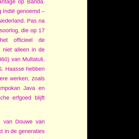
antage op Banda.
g Indië genoemd –
Nederland. Pas na
soorlog, die op 17
et officieel de
 niet alleen in de
60) van Multatuli,
 S. Haasse hebben
tere werken, zoals
Rampokan Java en
e erfgoed blijft
n van Douwe van
t in de generaties