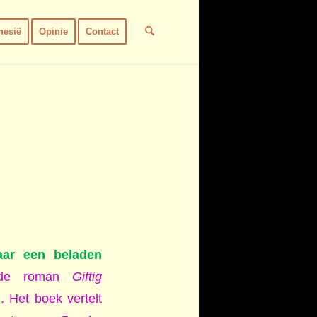
nesië
Opinie
Contact
aar een beladen
 de roman
Giftig
 Het boek vertelt