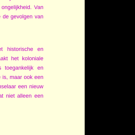
ongelijkheid. Van
oe de gevolgen van
 historische en
kt het koloniale
is toegankelijk en
e is, maar ook een
selaar een nieuw
at niet alleen een