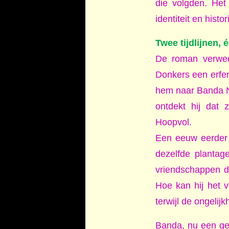
die volgden. Het 
identiteit en hist
Twee tijdlijnen,
De roman verweef
Donkers een erfeni
hem naar Banda Ne
ontdekt hij dat 
Hoopvol.
Een eeuw eerder 
dezelfde plantage
vriendschappen d
Hoe kan hij het 
terwijl de ongelijkh
Banda, nu een geï