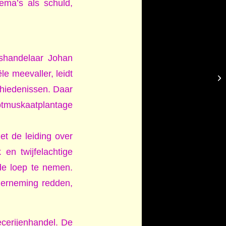
hema’s als schuld,
rshandelaar Johan
le meevaller, leidt
chiedenissen. Daar
otmuskaatplantage
t de leiding over
 en twijfelachtige
de loep te nemen.
derneming redden,
ecerijenhandel. De