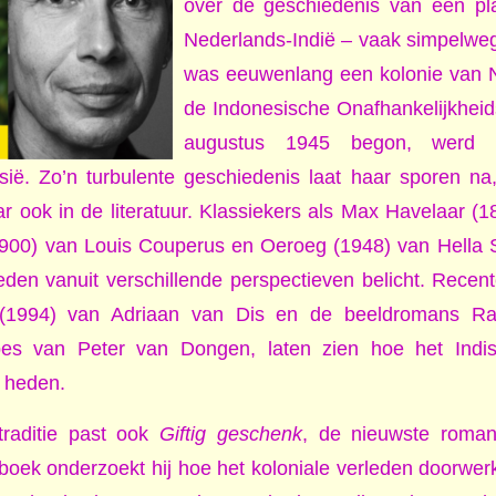
over de geschiedenis van een pl
Nederlands-Indië – vaak simpelwe
was eeuwenlang een kolonie van 
de Indonesische Onafhankelijkheid
augustus 1945 begon, werd h
ië. Zo’n turbulente geschiedenis laat haar sporen na,
r ook in de literatuur. Klassiekers als Max Havelaar (18
 (1900) van Louis Couperus en Oeroeg (1948) van Hella
leden vanuit verschillende perspectieven belicht. Recen
 (1994) van Adriaan van Dis en de beeldromans 
s van Peter van Dongen, laten zien hoe het Indisch
 heden.
 traditie past ook
Giftig geschenk
, de nieuwste roma
 boek onderzoekt hij hoe het koloniale verleden doorwerk