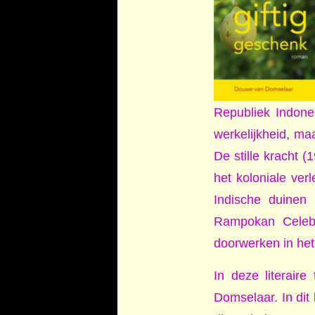
Republiek Indones
werkelijkheid, maa
De stille kracht
het koloniale ver
Indische duinen
Rampokan Celebe
doorwerken in het
In deze literaire
Domselaar. In dit