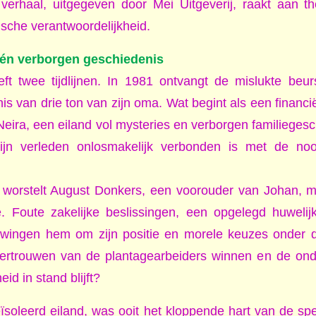
verhaal, uitgegeven door Mei Uitgeverij, raakt aan t
orische verantwoordelijkheid.
 één verborgen geschiedenis
t twee tijdlijnen. In 1981 ontvangt de mislukte beu
s van drie ton van zijn oma. Wat begint als een financië
ira, een eiland vol mysteries en verborgen familieges
zijn verleden onlosmakelijk verbonden is met de no
worstelt August Donkers, een voorouder van Johan, me
. Foute zakelijke beslissingen, een opgelegd huwelijk
wingen hem om zijn positie en morele keuzes onder 
vertrouwen van de plantagearbeiders winnen en de on
eid in stand blijft?
soleerd eiland, was ooit het kloppende hart van de sp