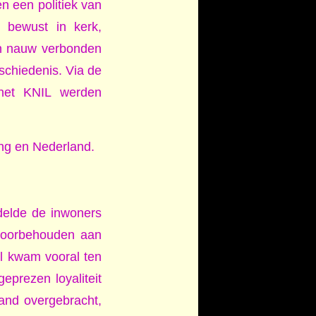
 een politiek van
e bewust in kerk,
den nauw verbonden
schiedenis. Via de
het KNIL werden
ing en Nederland.
ndelde de inwoners
 voorbehouden aan
el kwam vooral ten
eprezen loyaliteit
land overgebracht,