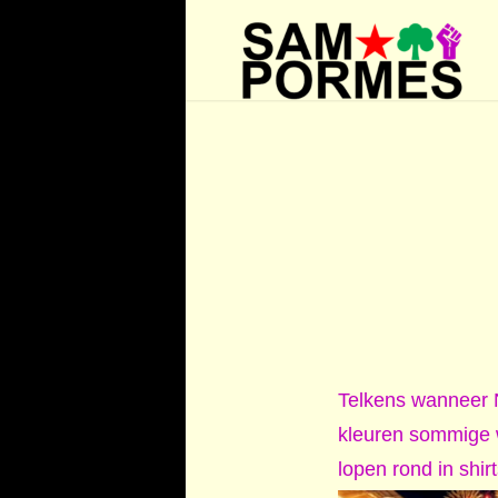
Telkens wanneer 
kleuren sommige w
lopen rond in shi