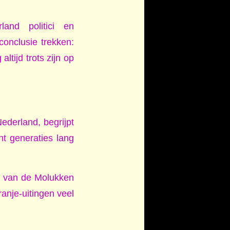
and politici en
conclusie trekken:
ltijd trots zijn op
Nederland, begrijpt
t generaties lang
en van de Molukken
nje-uitingen veel