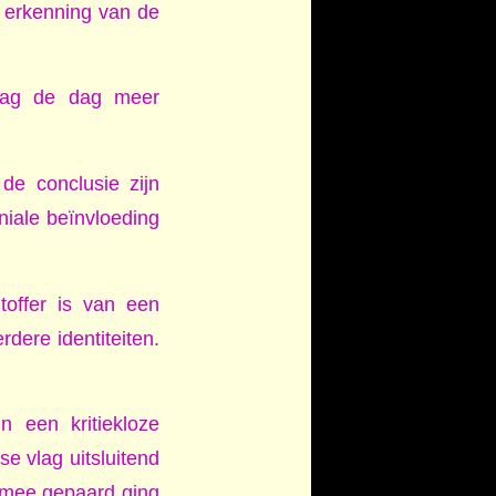
e erkenning van de
aag de dag meer
de conclusie zijn
iale beïnvloeding
toffer is van een
ere identiteiten.
 een kritiekloze
e vlag uitsluitend
ermee gepaard ging