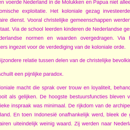
 voerde Nederland in de Molukken en Papua niet alleen
mische exploitatie. Het koloniale gezag investeerd
taire dienst. Vooral christelijke gemeenschappen wer
staat. Via de school leerden kinderen de Nederlandse ge
derlandse normen en waarden overgedragen. Via 
rs ingezet voor de verdediging van de koloniale orde.
jzondere relatie tussen delen van de christelijke bevolk
chuilt een pijnlijke paradox.
oniale macht die sprak over trouw en loyaliteit, beha
ooit als gelijken. De hoogste bestuursfuncties bleven
ieke inspraak was minimaal. De rijkdom van de archip
nd. En toen Indonesië onafhankelijk werd, bleek de g
airen uiteindelijk weinig waard. Zij werden naar Neder