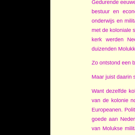
Gedurende eeuwen
bestuur en econo
onderwijs en mili
met de koloniale 
kerk werden Ne
duizenden Molukke
Zo ontstond een bi
Maar juist daarin s
Want dezelfde kol
van de kolonie n
Europeanen. Polit
goede aan Nederla
van Molukse milit