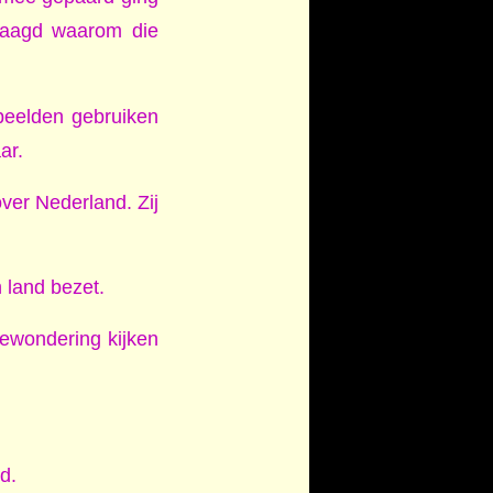
vraagd waarom die
 beelden gebruiken
ar.
ver Nederland. Zij
 land bezet.
bewondering kijken
d.