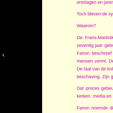
ontslagen en jare
Toch bleven de s
Waarom?
De Frans-Martini
zeventig jaar ge
Fanon beschreef 
Een Moluks Monument verdient de
hele Molukken
mensen vormt. De 
De taal van de kol
beschaving. Zijn 
Dat proces gebeu
kerken, media en m
Fanon noemde dit