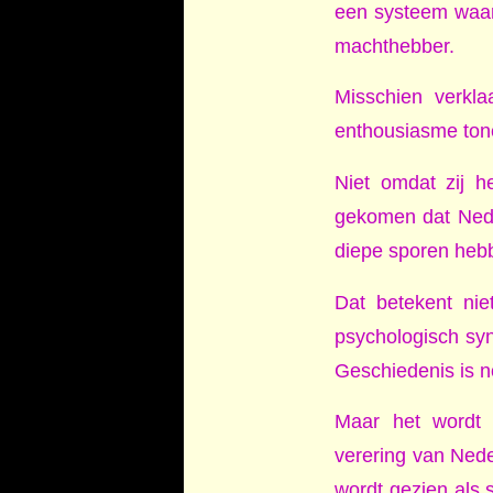
een systeem waari
machthebber.
Misschien verk
enthousiasme tone
Niet omdat zij h
gekomen dat Nede
diepe sporen hebb
Dat betekent nie
psychologisch sy
Geschiedenis is no
Maar het wordt 
verering van Nede
wordt gezien als 