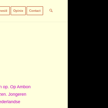
nesië
Opinie
Contact
en op. Op Ambon
zen. Jongeren
Nederlandse