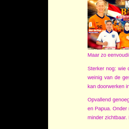
Maar zo eenvoudig 
Sterker nog: wie d
weinig van de ge
kan doorwerken i
Opvallend genoeg 
en Papua. Onder 
minder zichtbaar. 