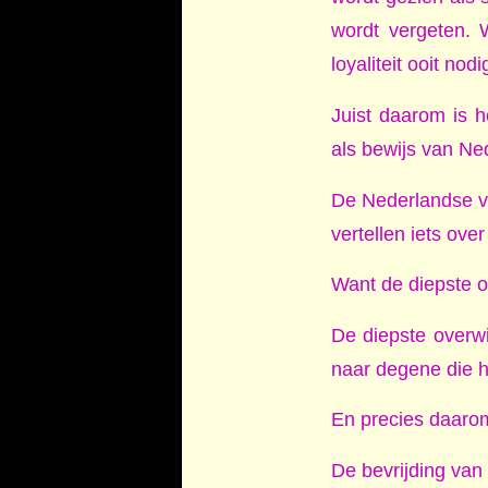
wordt vergeten. 
loyaliteit ooit nod
Juist daarom is h
als bewijs van Ne
De Nederlandse vl
vertellen iets ove
Want de diepste o
De diepste overwi
naar degene die h
En precies daarom
De bevrijding van 