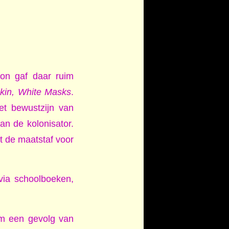
non gaf daar ruim
kin, White Masks
.
et bewustzijn van
an de kolonisator.
dt de maatstaf voor
via schoolboeken,
em een gevolg van