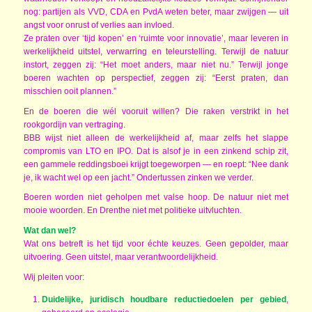
nog: partijen als VVD, CDA en PvdA weten beter, maar zwijgen — uit
angst voor onrust of verlies aan invloed.
Ze praten over ‘tijd kopen’ en ‘ruimte voor innovatie’, maar leveren in
werkelijkheid uitstel, verwarring en teleurstelling. Terwijl de natuur
instort, zeggen zij: “Het moet anders, maar niet nu.” Terwijl jonge
boeren wachten op perspectief, zeggen zij: “Eerst praten, dan
misschien ooit plannen.”
En de boeren die wél vooruit willen? Die raken verstrikt in het
rookgordijn van vertraging.
BBB wijst niet alleen de werkelijkheid af, maar zelfs het slappe
compromis van LTO en IPO. Dat is alsof je in een zinkend schip zit,
een gammele reddingsboei krijgt toegeworpen — en roept: “Nee dank
je, ik wacht wel op een jacht.” Ondertussen zinken we verder.
Boeren worden niet geholpen met valse hoop. De natuur niet met
mooie woorden. En Drenthe niet met politieke uitvluchten.
Wat dan wel?
Wat ons betreft is het tijd voor échte keuzes. Geen gepolder, maar
uitvoering. Geen uitstel, maar verantwoordelijkheid.
Wij pleiten voor:
Duidelijke, juridisch houdbare reductiedoelen per gebied
,