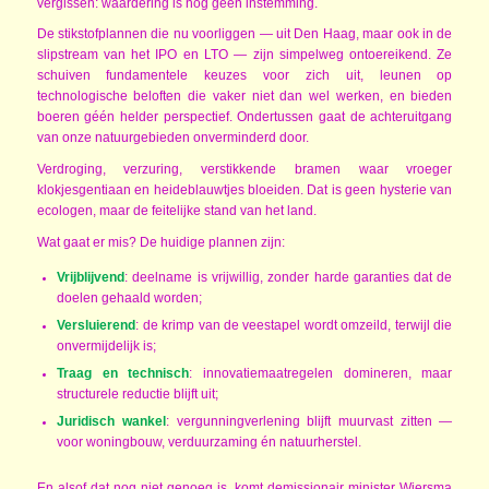
vergissen: waardering is nog geen instemming.
De stikstofplannen die nu voorliggen — uit Den Haag, maar ook in de
slipstream van het IPO en LTO — zijn simpelweg ontoereikend. Ze
schuiven fundamentele keuzes voor zich uit, leunen op
technologische beloften die vaker niet dan wel werken, en bieden
boeren géén helder perspectief. Ondertussen gaat de achteruitgang
van onze natuurgebieden onverminderd door.
Verdroging, verzuring, verstikkende bramen waar vroeger
klokjesgentiaan en heideblauwtjes bloeiden. Dat is geen hysterie van
ecologen, maar de feitelijke stand van het land.
Wat gaat er mis? De huidige plannen zijn:
Vrijblijvend
: deelname is vrijwillig, zonder harde garanties dat de
doelen gehaald worden;
Versluierend
: de krimp van de veestapel wordt omzeild, terwijl die
onvermijdelijk is;
Traag en technisch
: innovatiemaatregelen domineren, maar
structurele reductie blijft uit;
Juridisch wankel
: vergunningverlening blijft muurvast zitten —
voor woningbouw, verduurzaming én natuurherstel.
En alsof dat nog niet genoeg is, komt demissionair minister Wiersma