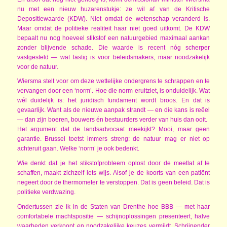
nu met een nieuw huzarenstukje: ze wil af van de Kritische
Depositiewaarde (KDW). Niet omdat de wetenschap veranderd is.
Maar omdat de politieke realiteit haar niet goed uitkomt. De KDW
bepaalt nu nog hoeveel stikstof een natuurgebied maximaal aankan
zonder blijvende schade. Die waarde is recent nóg scherper
vastgesteld — wat lastig is voor beleidsmakers, maar noodzakelijk
voor de natuur.
Wiersma stelt voor om deze wettelijke ondergrens te schrappen en te
vervangen door een ‘norm’. Hoe die norm eruitziet, is onduidelijk. Wat
wél duidelijk is: het juridisch fundament wordt broos. En dat is
gevaarlijk. Want als de nieuwe aanpak strandt — en die kans is reëel
— dan zijn boeren, bouwers én bestuurders verder van huis dan ooit.
Het argument dat de landsadvocaat meekijkt? Mooi, maar geen
garantie. Brussel toetst immers streng: de natuur mag er niet op
achteruit gaan. Welke ‘norm’ je ook bedenkt.
Wie denkt dat je het stikstofprobleem oplost door de meetlat af te
schaffen, maakt zichzelf iets wijs. Alsof je de koorts van een patiënt
negeert door de thermometer te verstoppen. Dat is geen beleid. Dat is
politieke verdwazing.
Ondertussen zie ik in de Staten van Drenthe hoe BBB — met haar
comfortabele machtspositie — schijnoplossingen presenteert, halve
waarheden verkoopt en noodzakelijke keuzes vermijdt. Schrijnender