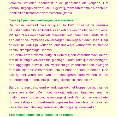
koloniale verleden doorwerkt in de generaties die volgden. Het
verhaal, uitgegeven door Mei Uitgeverij, raakt aan thema’s als schuld,
identiteit en historische verantwoordelijkheid.
Twee tijdlijnen, één verborgen geschiedenis
De roman verweeft twee tijdlijnen. In 1981 ontvangt de mislukte
beurshandelaar Johan Donkers een erfenis van drie ton van zijn oma.
Wat begint als een financiële meevaller, leidt hem naar Banda Neira,
een eiland vol mysteries en verborgen familiegeschiedenissen. Daar
ontdekt hij dat zijn verleden onlosmakelijk verbonden is met de
nootmuskaatplantage Hoopvol.
Een eeuw eerder worstelt August Donkers, een voorouder van Johan,
met de leiding over dezelfde plantage. Foute zakelijke beslissingen,
een opgelegd huwelijk en twijfelachtige vriendschappen dwingen
hem om zijn positie en morele keuzes onder de loep te nemen. Hoe
kan hij het vertrouwen van de plantagearbeiders winnen en de
onderneming redden, terwijl de ongelijkheid in stand blijft?
Banda, nu een geïsoleerd eiland, was ooit het kloppende hart van de
specerijenhandel. De nootmuskaatplantages brachten enorme
rijkdom, maar ook uitbuiting en ongelijkheid. Van Domselaar schetst
dit contrast op indrukwekkende wijze en laat zien hoe de gevolgen
van koloniale uitbuiting generaties later nog altijd doorwerken.
Een meeslepende en genuanceerde roman