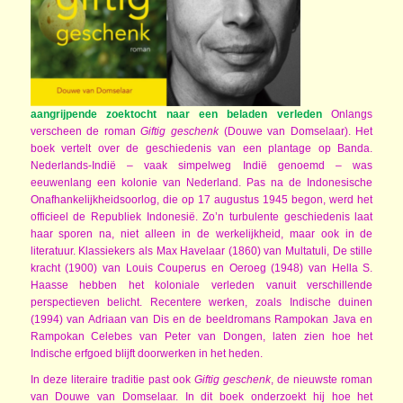
aangrijpende zoektocht naar een beladen verleden
Onlangs
verscheen de roman
Giftig geschenk
(Douwe van Domselaar). Het
boek vertelt over de geschiedenis van een plantage op Banda.
Nederlands-Indië – vaak simpelweg Indië genoemd – was
eeuwenlang een kolonie van Nederland. Pas na de Indonesische
Onafhankelijkheidsoorlog, die op 17 augustus 1945 begon, werd het
officieel de Republiek Indonesië. Zo’n turbulente geschiedenis laat
haar sporen na, niet alleen in de werkelijkheid, maar ook in de
literatuur. Klassiekers als Max Havelaar (1860) van Multatuli, De stille
kracht (1900) van Louis Couperus en Oeroeg (1948) van Hella S.
Haasse hebben het koloniale verleden vanuit verschillende
perspectieven belicht. Recentere werken, zoals Indische duinen
(1994) van Adriaan van Dis en de beeldromans Rampokan Java en
Rampokan Celebes van Peter van Dongen, laten zien hoe het
Indische erfgoed blijft doorwerken in het heden.
In deze literaire traditie past ook
Giftig geschenk
, de nieuwste roman
van Douwe van Domselaar. In dit boek onderzoekt hij hoe het