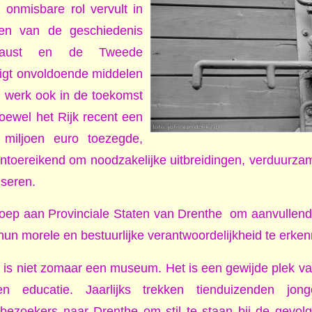
 onmisbare rol vervult in
en van de geschiedenis
caust en de Tweede
eigt onvoldoende middelen
n werk ook in de toekomst
Hoewel het Rijk recent een
 miljoen euro toezegde,
 ontoereikend om noodzakelijke uitbreidingen, verduurzam
iseren.
oep aan Provinciale Staten van Drenthe
om aanvullend
un morele en bestuurlijke verantwoordelijkheid te erken
s niet zomaar een museum. Het is een gewijde plek va
n educatie. Jaarlijks trekken tienduizenden jonge
ezoekers naar Drenthe om stil te staan bij de gevolge