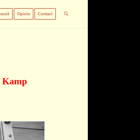
nesië
Opinie
Contact
or Kamp