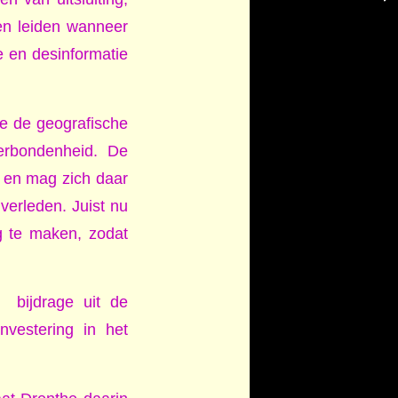
nen leiden wanneer
e en desinformatie
ge de geografische
erbondenheid. De
 en mag zich daar
 verleden. Juist nu
g te maken, zodat
bijdrage uit de
nvestering in het