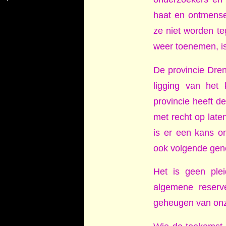
stikstof
haat en ontmensel
ze niet worden te
weer toenemen, is
De provincie Dren
ligging van het
provincie heeft 
met recht op laten
is er een kans o
ook volgende gene
Het is geen ple
algemene reserve
geheugen van onz