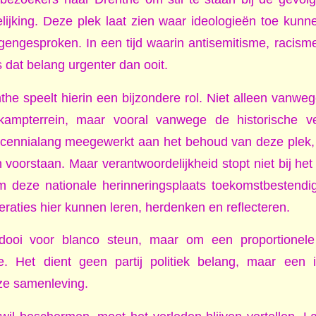
ijking. Deze plek laat zien waar ideologieën toe kun
gengesproken. In een tijd waarin antisemitisme, racism
 dat belang urgenter dan ooit.
the speelt hierin een bijzondere rol. Niet alleen vanwe
 kampterrein, maar vooral vanwege de historische v
decennialang meegewerkt aan het behoud van deze plek,
 voorstaan. Maar verantwoordelijkheid stopt niet bij het
m deze nationale herinneringsplaats toekomstbestendi
raties hier kunnen leren, herdenken en reflecteren.
idooi voor blanco steun, maar om een proportionele
. Het dient geen partij politiek belang, maar een i
e samenleving.