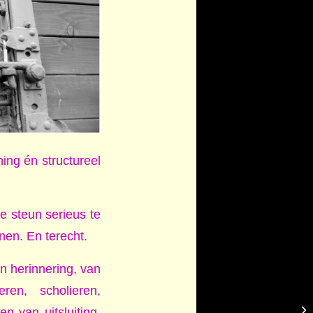
ing én structureel
e steun serieus te
nen. En terecht.
n herinnering, van
ren, scholieren,
n van uitsluiting,