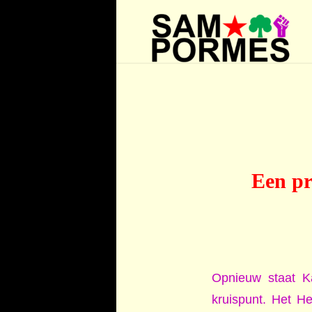
Een pr
Opnieuw staat 
kruispunt. Het He