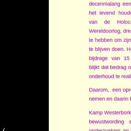
decennialang een
het levend houd
van de Holo
Wereldoorlog, dr
te hebben om zij
te blijven doen. 
bijdrage van 15
blijkt dat bedrag
onderhoud te real
Daarom,
een opr
nemen en daarin h
Kamp Westerbork i
bewustwording e
Uitspraak rechter
onderzoekers en b