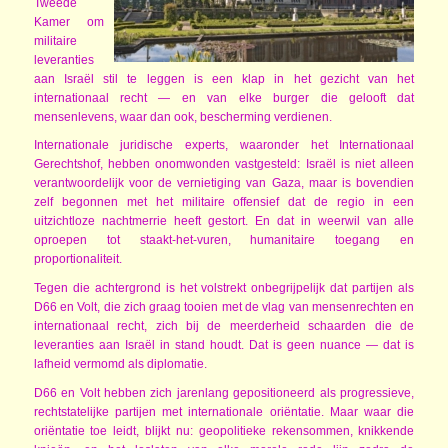
Tweede
Kamer om
militaire
leveranties
aan Israël stil te leggen is een klap in het gezicht van het
internationaal recht — en van elke burger die gelooft dat
mensenlevens, waar dan ook, bescherming verdienen.
Internationale juridische experts, waaronder het Internationaal
Gerechtshof, hebben onomwonden vastgesteld: Israël is niet alleen
verantwoordelijk voor de vernietiging van Gaza, maar is bovendien
zelf begonnen met het militaire offensief dat de regio in een
uitzichtloze nachtmerrie heeft gestort. En dat in weerwil van alle
oproepen tot staakt-het-vuren, humanitaire toegang en
proportionaliteit.
Tegen die achtergrond is het volstrekt onbegrijpelijk dat partijen als
D66 en Volt, die zich graag tooien met de vlag van mensenrechten en
internationaal recht, zich bij de meerderheid schaarden die de
leveranties aan Israël in stand houdt. Dat is geen nuance — dat is
lafheid vermomd als diplomatie.
D66 en Volt hebben zich jarenlang gepositioneerd als progressieve,
rechtstatelijke partijen met internationale oriëntatie. Maar waar die
oriëntatie toe leidt, blijkt nu: geopolitieke rekensommen, knikkende