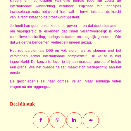
knieën, en het loslaten van elke morele rode lijn zodra de
internationale windrichting verandert. Blijkbaar zijn principes
inwisselbaar zodra het woord ‘Iran’ valt — terwijl juist dan de kracht
van je rechtsstaat op de proef wordt gesteld.
Je hoeft Iran geen enkel krediet te geven — en dat doet niemand —
om tegelijkertijd te erkennen dat Israël verantwoordelijk is voor
collectieve bestraffing, oorlogsmisdaden en mogelijk genocide. Wie
dat weigert te benoemen, verliest elk moreel gezag.
Het zou partijen als D66 en Volt sieren als ze stoppen met het
verstoppen achter internationale complexiteit. De keuze is niet
ingewikkeld. De keuze is: lever je bij aan massaal geweld of trek je
een grens. Wie het tweede nalaat, maakt zich medeplichtig aan het
eerste.
De geschiedenis zal haar oordeel vellen. Maar sommige feiten
vragen nú om ruggengraat.
Deel dit stuk