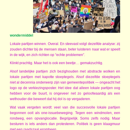
wondermiddel
Lokale partijen winnen. Overal. En steevast volgt dezelfde analyse: zij
zouden dichter bij de mensen staan, beter luisteren naar wat er speelt
in de wijk, en zich richten op “echte problemen”.
Klinkt prachtig. Maar het is ook een beetje… gemakzuchtig.
Alsof landelijke partijen zich bezighouden met abstracte wolken en
lokale partijen met kapotte stoeptegels. Alsof diezelfde stoeptegels
niet al decennia onderwerp zijn van gemeentepolitiek — ongeacht het
logo op de verkiezingsposter. Het idee dat alleen lokale partijen oog
hebben voor de buurt, is ongeveer net zo geloofwaardig als een
wethouder die beweert dat hij dol is op vergaderen.
Wat vaak vergeten wordt: veel van die succesvolle lokale partijen
begonnen ooit als one-issuebeweging. Tegen een windmolen, een
rondweg, een opvanglocatie. Begrijpelijk. Soms zelfs nodig. Maar
besturen is iets anders dan protesteren. Politiek is geen klaagmuur
met een raadszaal eromheen.