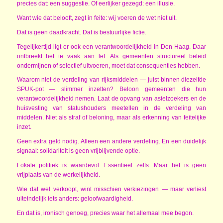
precies dat: een suggestie. Of eerlijker gezegd: een illusie.
Want wie dat belooft, zegt in feite: wij voeren de wet niet uit.
Dat is geen daadkracht. Dat is bestuurlijke fictie.
Tegelijkertijd ligt er ook een verantwoordelijkheid in Den Haag. Daar
ontbreekt het te vaak aan lef. Als gemeenten structureel beleid
ondermijnen of selectief uitvoeren, moet dat consequenties hebben.
Waarom niet de verdeling van rijksmiddelen — juist binnen diezelfde
SPUK-pot — slimmer inzetten? Beloon gemeenten die hun
verantwoordelijkheid nemen. Laat de opvang van asielzoekers en de
huisvesting van statushouders meetellen in de verdeling van
middelen. Niet als straf of beloning, maar als erkenning van feitelijke
inzet.
Geen extra geld nodig. Alleen een andere verdeling. En een duidelijk
signaal: solidariteit is geen vrijblijvende optie.
Lokale politiek is waardevol. Essentieel zelfs. Maar het is geen
vrijplaats van de werkelijkheid.
Wie dat wel verkoopt, wint misschien verkiezingen — maar verliest
uiteindelijk iets anders: geloofwaardigheid.
En dat is, ironisch genoeg, precies waar het allemaal mee begon.