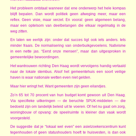
Het probleem ontstaat wanneer dat ene onderwerp het hele kompas
blijft bepalen. Dan wordt politiek geen afweging meer, maar een
reflex. Geen visie, maar verzet. En vooral: geen algemeen belang,
maar een optelsom van deelbelangen die elkaar regelmatig in de
weg zitten.
En laten we eerlijk zijn: onder dat succes ligt ook iets anders. Iets
minder fraais. De normalisering van onderbuikgevoelens. Nativisme
in een nette jas. “Eerst onze mensen”, maar dan uitgesproken in
gemeentelijke bewoordingen.
Het wantrouwen richting Den Haag wordt vervolgens handig vertaald
naar de lokale stembus. Alsof het gemeentehuis een soort veilige
haven is waar nationale wetten even niet gelden.
Maar hier wringt het. Want gemeenten zijn geen eilandjes.
Zo’n 65 tot 70 procent van hun budget komt gewoon uit Den Haag.
Via specifieke uitkeringen — de beruchte SPUK-middelen — die
bedoeld zijn om landelijk beleid uit te voeren. Of het nu gaat om zorg,
woningbouw of opvang: de speelruimte is kleiner dan vaak wordt
voorgesteld.
De suggestie dat je “lokaal wel even” een asielzoekerscentrum kunt
tegenhouden of geen statushouders hoeft te huisvesten, is dan ook