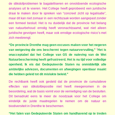
de stikstofproblemen te bagatelliseren en onvoldoende ecologische
analyses uit te voeren. Het College heeft geprobeerd een juridische
draai te maken door te spreken van “concreet zicht op legalisatie”,
maar dit kan niet zomaar in een rechtszaak worden aangepast zonder
een formeel besluit. Het is nu duidelijk dat de provincie het belang
van natuurbehoud ernstig heeft veronachtzaamd, wat niet alleen
juridische gevolgen heeft, maar ook ernstige ecologische risico’s met
zich meebrengt.
“De provincie Drenthe mag geen excuses maken voor het negeren
van wetgeving die ons beschermt tegen natuurvervuiling,”
“
Het is
onacceptabel dat het College van GS de naleving van de Wet
Natuurbescherming heeft gefrustreerd. Het is nu tijd voor volledige
openheid. Ik eis dat Gedeputeerde Staten nu onmiddellijk alle
ambtelijke adviezen, documenten en afwegingen openbaar maakt
die hebben geleid tot dit mislukte beleid.”
De rechtbank heeft ook gesteld dat de provincie de cumulatieve
effecten van stikstofdepositie niet heeft meegenomen in de
beoordeling, wat de basis vormt voor de vernietiging van de besluiten.
Dit benadrukt eens te meer de noodzaak voor het College om
eindelijk de juiste maatregelen te nemen om de natuur en
biodiversiteit in Drenthe te beschermen.
“Het falen van Gedeputeerde Staten om handhavend op te treden