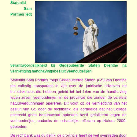
Statenlid
Sam
Pormes legt
verantwoordelijkheid bij Gedeputeerde Staten Drenthe na
vernietiging handhavingsbesluit veehouderijen
Statenlid Sam Pormes roept Gedeputeerde Staten (GS) van Drenthe
om volledig transparant te zijn over de juridische adviezen en
beleidskeuzes die hebben geleid tot het falen van de handhaving
tegen zeven veehouderijen in de provincie die zonder de vereiste
natuurvergunningen opereren. Dit volgt op de vernietiging van het
besluit van GS door de rechtbank, die oordeelde dat het College
onterecht geen handhavend optreden heeft geïnitieerd tegen de
veehouderijen, ondanks de schadelijke effecten op Natura 2000-
gebieden.
De rechtbank was duidelijk: de provincie heeft de wet overtreden door