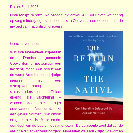
Datum 5 juli 2025
Onderwerp: schriftelijke vragen ex artikel 41 RvO over weigering
opvang minderjarige statushouders in Coevorden en de toenemende
invloed van nativistisch discours
Geachte voorzitter,
Wat zich momenteel afspeelt in
de Drentse gemeente
Coevorden is niet zomaar een
incident, maar een teken aan
de wand. Veertien minderjarige
meisjes met een
verblijfsvergunning –
statushouders dus, officieel
erkend als vluchteling –
worden daar niet langer
opgevangen. Niet omdat zij
een gevaar vormen. Niet omdat
er geen plek is. Maar omdat
een deel van de buurt in opstand kwam. De gemeente zegt dat ze “de
veiligheid niet kan waarborgen”. Maar laten we eerlijk zijn: Coevorden