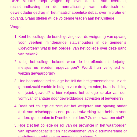
Deze situatie roept vragen op over de rol van overheid,
rechtshandhaving en de normalisering van nativistisch en
gewelddadig gedrag in het maatschappelijke debat over migratie en
opvang. Graag stellen wij de volgende vragen aan het College:
Vragen:
Kent het college de berichtgeving over de weigering van opvang
voor veertien minderjarige statushouders in de gemeente
Coevorden? Wat is het oordeel van het college over deze gang
van zaken?
Is bij het college bekend waar de betreffende minderjarige
meisjes nu worden opgevangen? Wordt hun veiligheid en
welzijn gewaarborgd?
Hoe beoordeelt het college het feit dat het gemeentebestuur zich
genoodzaakt voelde te buigen voor dreigementen, brandstichting
en fysiek geweld? Is hier volgens het college sprake van een
vorm van chantage door gewelddadige activisten of bewoners?
Deelt het college de zorg dat het weigeren van opvang onder
druk van relschoppers een precedentwerking kan hebben voor
andere gemeenten in Drenthe en elders? Zo nee, waarom niet?
Hoe ziet het college de rol van de provincie in het waarborgen
van opvangcapaciteit en het voorkomen van discriminerende of