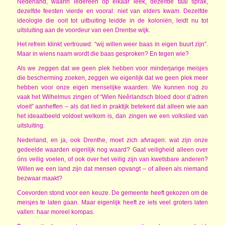
Nederland, waarin iedereen op elkaar leek, dezelfde taal sprak,
dezelfde feesten vierde en vooral: niet van elders kwam. Dezelfde
ideologie die ooit tot uitbuiting leidde in de koloniën, leidt nu tot
uitsluiting aan de voordeur van een Drentse wijk.
Het refrein klinkt vertrouwd: “wij willen weer baas in eigen buurt zijn”.
Maar in wiens naam wordt die baas gesproken? En tegen wie?
Als we zeggen dat we geen plek hebben voor minderjarige meisjes
die bescherming zoeken, zeggen we eigenlijk dat we geen plek meer
hebben voor onze eigen menselijke waarden. We kunnen nog zo
vaak het Wilhelmus zingen of “Wien Neêrlandsch bloed door d’adren
vloeit” aanheffen – als dat lied in praktijk betekent dat alleen wie aan
het ideaalbeeld voldoet welkom is, dan zingen we een volkslied van
uitsluiting.
Nederland, en ja, ook Drenthe, moet zich afvragen: wat zijn onze
gedeelde waarden eigenlijk nog waard? Gaat veiligheid alleen over
óns veilig voelen, of ook over het veilig zijn van kwetsbare anderen?
Willen we een land zijn dat mensen opvangt – of alleen als niemand
bezwaar maakt?
Coevorden stond voor een keuze. De gemeente heeft gekozen om de
meisjes te laten gaan. Maar eigenlijk heeft ze iets veel groters laten
vallen: haar moreel kompas.