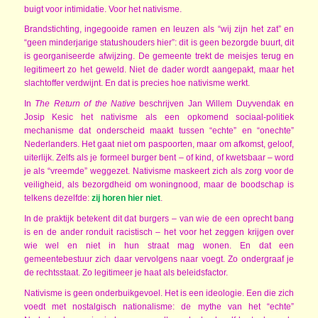
buigt voor intimidatie. Voor het nativisme.
Brandstichting, ingegooide ramen en leuzen als “wij zijn het zat” en
“geen minderjarige statushouders hier”: dit is geen bezorgde buurt, dit
is georganiseerde afwijzing. De gemeente trekt de meisjes terug en
legitimeert zo het geweld. Niet de dader wordt aangepakt, maar het
slachtoffer verdwijnt. En dat is precies hoe nativisme werkt.
In
The Return of the Native
beschrijven Jan Willem Duyvendak en
Josip Kesic het nativisme als een opkomend sociaal-politiek
mechanisme dat onderscheid maakt tussen “echte” en “onechte”
Nederlanders. Het gaat niet om paspoorten, maar om afkomst, geloof,
uiterlijk. Zelfs als je formeel burger bent – of kind, of kwetsbaar – word
je als “vreemde” weggezet. Nativisme maskeert zich als zorg voor de
veiligheid, als bezorgdheid om woningnood, maar de boodschap is
telkens dezelfde:
zij horen hier niet
.
In de praktijk betekent dit dat burgers – van wie de een oprecht bang
is en de ander ronduit racistisch – het voor het zeggen krijgen over
wie wel en niet in hun straat mag wonen. En dat een
gemeentebestuur zich daar vervolgens naar voegt. Zo ondergraaf je
de rechtsstaat. Zo legitimeer je haat als beleidsfactor.
Nativisme is geen onderbuikgevoel. Het is een ideologie. Een die zich
voedt met nostalgisch nationalisme: de mythe van het “echte”