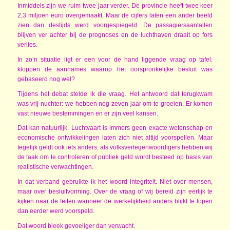
Inmiddels zijn we ruim twee jaar verder. De provincie heeft twee keer
2,3 miljoen euro overgemaakt. Maar de cijfers laten een ander beeld
zien dan destijds werd voorgespiegeld. De passagiersaantallen
blijven ver achter bij de prognoses en de luchthaven draait op fors
verlies.
In zo’n situatie ligt er een voor de hand liggende vraag op tafel:
kloppen de aannames waarop het oorspronkelijke besluit was
gebaseerd nog wel?
Tijdens het debat stelde ik die vraag. Het antwoord dat terugkwam
was vrij nuchter: we hebben nog zeven jaar om te groeien. Er komen
vast nieuwe bestemmingen en er zijn veel kansen.
Dat kan natuurlijk. Luchtvaart is immers geen exacte wetenschap en
economische ontwikkelingen laten zich niet altijd voorspellen. Maar
tegelijk geldt ook iets anders: als volksvertegenwoordigers hebben wij
de taak om te controleren of publiek geld wordt besteed op basis van
realistische verwachtingen.
In dat verband gebruikte ik het woord integriteit. Niet over mensen,
maar over besluitvorming. Over de vraag of wij bereid zijn eerlijk te
kijken naar de feiten wanneer de werkelijkheid anders blijkt te lopen
dan eerder werd voorspeld.
Dat woord bleek gevoeliger dan verwacht.