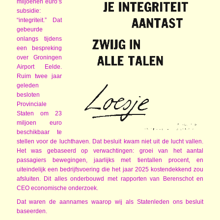
miljoenen euro’s
subsidie:
“integriteit.” Dat
gebeurde
onlangs tijdens
een bespreking
over Groningen
Airport Eelde.
Ruim twee jaar
geleden
besloten
Provinciale
Staten om 23
miljoen euro
beschikbaar te
stellen voor de luchthaven. Dat besluit kwam niet uit de lucht vallen.
Het was gebaseerd op verwachtingen: groei van het aantal
passagiers bewegingen, jaarlijks met tientallen procent, en
uiteindelijk een bedrijfsvoering die het jaar 2025 kostendekkend zou
afsluiten. Dit alles onderbouwd met rapporten van Berenschot en
CEO economische onderzoek.
Dat waren de aannames waarop wij als Statenleden ons besluit
baseerden.