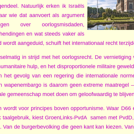
gendeel. Natuurlijk erken ik Israëls
aar wie dat aanvoert als argument
en over oorlogsmisdaden,
endingen en wat steeds vaker als
wordt aangeduid, schuift het internationaal recht terzijd
lselmatig in strijd met het oorlogsrecht. De vernietigin
humanitaire hulp, en het disproportionele militaire gewel
jn het gevolg van een regering die internationale norm
en wapenembargo is daarom geen extreme maatregel – 
nale gemeenschap moet doen om geloofwaardig te blijven
 wordt voor principes boven opportunisme. Waar D66 
ek taalgebruik, kiest GroenLinks-PvdA samen met PvdD
t. Van de burgerbevolking die geen kant kan kiezen. Van