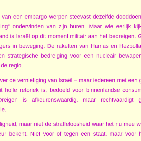
 van een embargo werpen steevast dezelfde dooddoene
iging” ondervinden van zijn buren. Maar wie eerlijk kij
and is Israël op dit moment militair aan het bedreigen.
ers in beweging. De raketten van Hamas en Hezbollah 
 strategische bedreiging voor een nucleair bewape
 de regio.
over de vernietiging van Israël – maar iedereen met een g
t holle retoriek is, bedoeld voor binnenlandse consu
. Dreigen is afkeurenswaardig, maar rechtvaardigt
ie.
iligheid, maar niet de straffeloosheid waar het nu mee w
eur bekent. Niet voor of tegen een staat, maar voor h