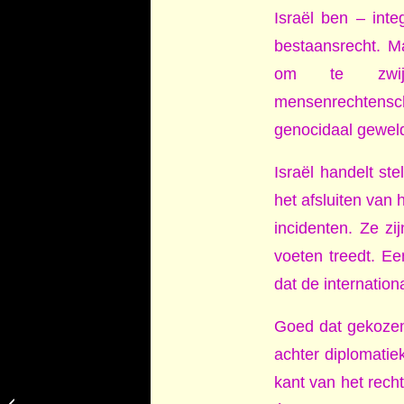
Israël ben – inte
bestaansrecht. M
om te zwijg
mensenrechtensch
genocidaal geweld 
Israël handelt ste
het afsluiten van 
incidenten. Ze zi
voeten treedt. E
dat de internatio
Goed dat gekozen
achter diplomati
kant van het rech
Molukse gemeenschap