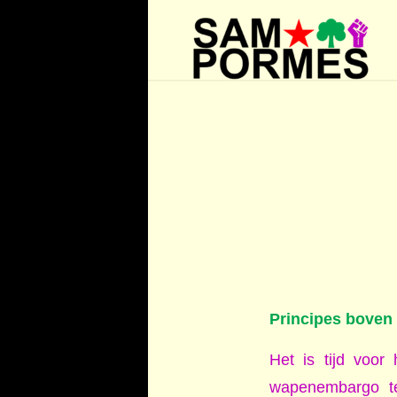
Principes boven 
Het is tijd voor
wapenembargo te