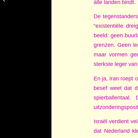
álle landen bindt.
in beweging
De tegenstanders
“existentiële dre
beeld: geen buurl
grenzen. Geen leg
maar vormen geen
sterkste leger van
En ja, Iran roept 
besef weet dat di
spierballentaal
uitzonderingsposit
Israël verdient ve
dat Nederland kl