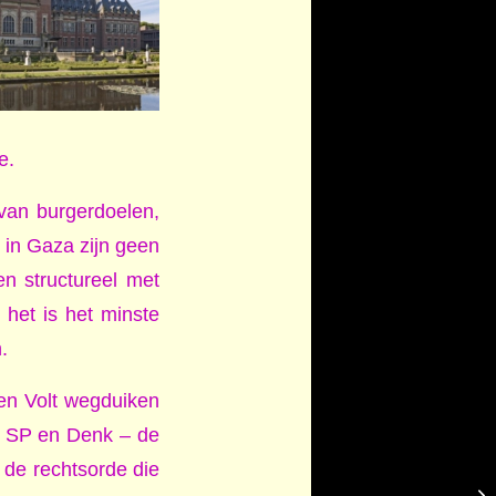
e.
g van burgerdoelen,
d in Gaza zijn geen
en structureel met
het is het minste
.
en Volt wegduiken
, SP en Denk – de
 de rechtsorde die