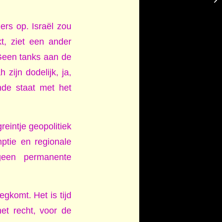
rs op. Israël zou
kt, ziet een ander
 Geen tanks aan de
zijn dodelijk, ja,
nde staat met het
reintje geopolitiek
mptie en regionale
 geen permanente
egkomt. Het is tijd
et recht, voor de