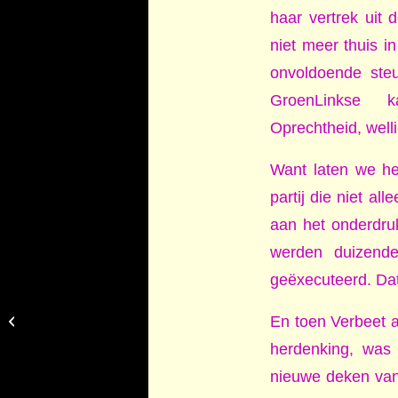
haar vertrek uit
niet meer thuis in
onvoldoende steu
GroenLinkse 
Oprechtheid, well
Want laten we he
partij die niet a
aan het onderdru
werden duizende
geëxecuteerd. Da
Volledige blokkade van
En toen Verbeet a
Israel
herdenking, was
nieuwe deken van 