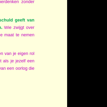
 herdenken zonder
schuld geeft van
n.
Wie zwijgt over
de maat te nemen
en van je eigen rol
 als je jezelf een
van een oorlog die