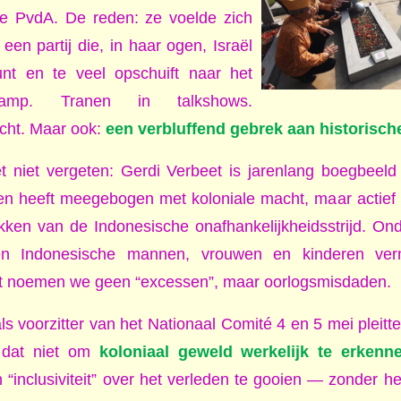
 de PvdA. De reden: ze voelde zich
 een partij die, in haar ogen, Israël
nt en te veel opschuift naar het
kamp. Tranen in talkshows.
icht. Maar ook:
een verbluffend gebrek aan historische 
t niet vergeten: Gerdi Verbeet is jarenlang boegbeel
lleen heeft meegebogen met koloniale macht, maar actie
kken van de Indonesische onafhankelijkheidsstrijd. On
n Indonesische mannen, vrouwen en kinderen verm
t noemen we geen “excessen”, maar oorlogsmisdaden.
ls voorzitter van het Nationaal Comité 4 en 5 mei pleitt
 dat niet om
koloniaal geweld werkelijk te erkenn
“inclusiviteit” over het verleden te gooien — zonder h