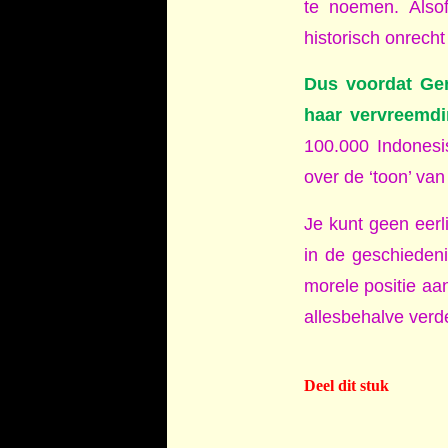
te noemen. Alsof
historisch onrech
Dus voordat Ger
haar vervreemdin
100.000 Indones
over de ‘toon’ van
Je kunt geen eerli
in de geschiedenis
morele positie aan
allesbehalve ver
Deel dit stuk