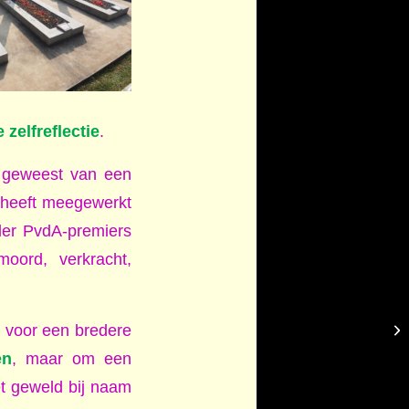
zelfreflectie
.
d geweest van een
f heeft meegewerkt
der PvdA-premiers
oord, verkracht,
e voor een bredere
en
, maar om een
et geweld bij naam